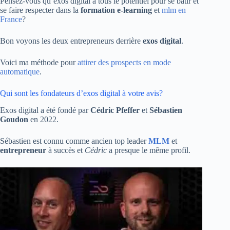
Pensez-vous qu’exos digital a tous le potentiel pour se bâtir et
se faire respecter dans la
formation e-learning
et
mlm en
France
?
Bon voyons les deux entrepreneurs derrière
exos digital
.
Voici ma méthode pour
attirer des prospects en mode
automatique
.
Qui sont les fondateurs d’exos digital à votre avis?
Exos digital a été fondé par
Cédric Pfeffer
et
Sébastien
Goudon
en 2022.
Sébastien est connu comme ancien top leader
MLM
et
entrepreneur
à succès et
Cédric
a presque le même profil.