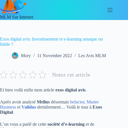
Skip
to
content
MLM Sur Internet
Exos digital avis: Investissement et e-learning arnaque ou
fiable ?
Mory
11 November 2022
Les Avis MLM
Notez cet article
Et bien voilà enfin mon article
exos digital avis
.
Après avoir analysé
Melius
désormais
befactor
,
Master
Business
et
Validus
dernièrement… Voilà le tour à
Exos
Digital
.
L’on vous a parlé de cette
société d’e-learning
et de