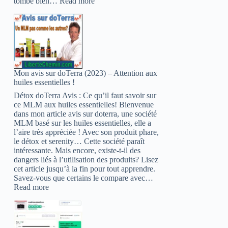
:
tombe bien…
Read more
Top
30
(2022):
Les
mlm
les
plus
Mon avis sur doTerra (2023) – Attention aux
sérieux
huiles essentielles !
en
Afrique
Détox doTerra Avis : Ce qu’il faut savoir sur
ce MLM aux huiles essentielles! Bienvenue
dans mon article avis sur doterra, une société
MLM basé sur les huiles essentielles, elle a
l’aire très appréciée ! Avec son produit phare,
le détox et serenity… Cette société paraît
intéressante. Mais encore, existe-t-il des
dangers liés à l’utilisation des produits? Lisez
cet article jusqu’à la fin pour tout apprendre.
Savez-vous que certains le compare avec…
:
Read more
Mon
avis
sur
doTerra