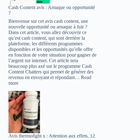
(2023)
Cash Content avis : Arnaque ou opportunité
–
?
Attention
aux
Bienvenue sur cet avis cash content, une
huiles
nouvelle opportunité ou arnaque à fuir ?
essentielles
Dans cet article, vous allez découvrir ce
!
qu’est cash content, qui sont derrière la
plateforme, les différents programmes
disponibles et les opportunités qu’elle offre
en fonction de votre situation pour gagner de
l’argent sur internet. Cet article sera
beaucoup plus axé sur le programme Cash
Content Chatters qui permet de générer des
revenus en envoyant et répondant…
Read
:
more
Cash
Content
avis
:
Arnaque
ou
opportunité
?
Avis thermofight x : Attention aux effets, 12