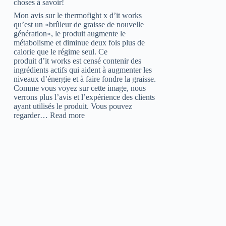
choses à savoir!
Mon avis sur le thermofight x d’it works
qu’est un «brûleur de graisse de nouvelle
génération», le produit augmente le
métabolisme et diminue deux fois plus de
calorie que le régime seul. Ce
produit d’it works est censé contenir des
ingrédients actifs qui aident à augmenter les
niveaux d’énergie et à faire fondre la graisse.
Comme vous voyez sur cette image, nous
verrons plus l’avis et l’expérience des clients
ayant utilisés le produit. Vous pouvez
:
regarder…
Read more
Avis
thermofight
x
:
Attention
aux
effets,
12
choses
à
savoir!