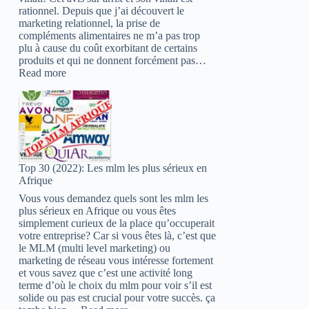
rationnel. Depuis que j’ai découvert le
marketing relationnel, la prise de
compléments alimentaires ne m’a pas trop
plu à cause du coût exorbitant de certains
produits et qui ne donnent forcément pas…
:
Read more
Vinali
ariix
avis
:
Tu
risques
d’être
Top 30 (2022): Les mlm les plus sérieux en
choqué
Afrique
!
Vous vous demandez quels sont les mlm les
plus sérieux en Afrique ou vous êtes
simplement curieux de la place qu’occuperait
votre entreprise? Car si vous êtes là, c’est que
le MLM (multi level marketing) ou
marketing de réseau vous intéresse fortement
et vous savez que c’est une activité long
terme d’où le choix du mlm pour voir s’il est
solide ou pas est crucial pour votre succès. ça