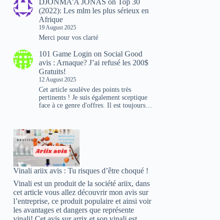
DJONMA'A JONAS
on
Top 30
(2022): Les mlm les plus sérieux en
Afrique
19 August 2025
Merci pour vos clarté
101 Game Login
on
Social Good
avis : Arnaque? J’ai refusé les 200$
Gratuits!
12 August 2025
Cet article soulève des points très
pertinents ! Je suis également sceptique
face à ce genre d'offres. Il est toujours…
Vinali ariix avis : Tu risques d’être choqué !
Vinali est un produit de la société ariix, dans
cet article vous allez découvrir mon avis sur
l’entreprise, ce produit populaire et ainsi voir
les avantages et dangers que représente
vinali! Cet avis sur arrix et son vinali est