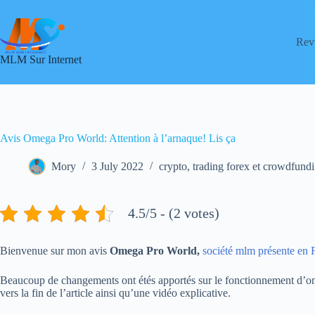
Skip
to
content
Rev
MLM Sur Internet
Avis Omega Pro World: Attention à l’arnaque! Lis ça
Mory
3 July 2022
crypto, trading forex et crowdfund
4.5/5 - (2 votes)
Bienvenue sur mon avis
Omega Pro World,
société mlm présente en 
Beaucoup de changements ont étés apportés sur le fonctionnement d’om
vers la fin de l’article ainsi qu’une vidéo explicative.