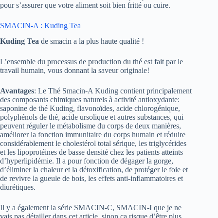
pour s’assurer que votre aliment soit bien fritté ou cuire.
SMACIN-A : Kuding Tea
Kuding Tea
de smacin a la plus haute qualité !
L’ensemble du processus de production du thé est fait par le
travail humain, vous donnant la saveur originale!
Avantages
: Le Thé Smacin-A Kuding contient principalement
des composants chimiques naturels à activité antioxydante:
saponine de thé Kuding, flavonoïdes, acide chlorogénique,
polyphénols de thé, acide ursolique et autres substances, qui
peuvent réguler le métabolisme du corps de deux manières,
améliorer la fonction immunitaire du corps humain et réduire
considérablement le cholestérol total sérique, les triglycérides
et les lipoprotéines de basse densité chez les patients atteints
d’hyperlipidémie. Il a pour fonction de dégager la gorge,
d’éliminer la chaleur et la détoxification, de protéger le foie et
de revivre la gueule de bois, les effets anti-inflammatoires et
diurétiques.
Il y a également la série SMACIN-C, SMACIN-I que je ne
vais pas détailler dans cet article, sinon ça risque d’être plus