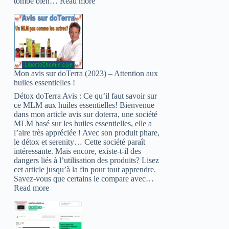
:
tombe bien…
Read more
Top
30
(2022):
Les
mlm
les
plus
Mon avis sur doTerra (2023) – Attention aux
sérieux
huiles essentielles !
en
Afrique
Détox doTerra Avis : Ce qu’il faut savoir sur
ce MLM aux huiles essentielles! Bienvenue
dans mon article avis sur doterra, une société
MLM basé sur les huiles essentielles, elle a
l’aire très appréciée ! Avec son produit phare,
le détox et serenity… Cette société paraît
intéressante. Mais encore, existe-t-il des
dangers liés à l’utilisation des produits? Lisez
cet article jusqu’à la fin pour tout apprendre.
Savez-vous que certains le compare avec…
:
Read more
Mon
avis
sur
doTerra