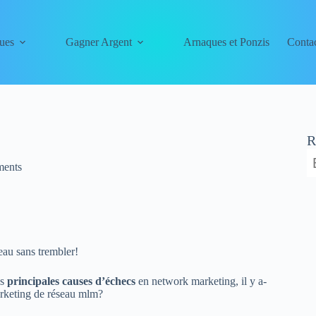
ues
Gagner Argent
Arnaques et Ponzis
Conta
R
ents
eau sans trembler!
es
principales causes d’échecs
en network marketing, il y a-
rketing de réseau mlm?