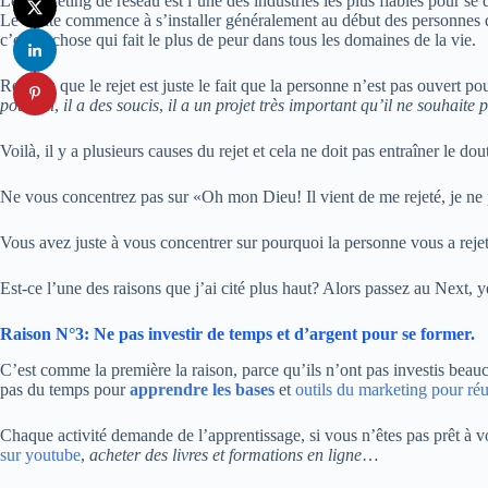
Le marketing de réseau est l’une des industries les plus fiables pour s
Le doute commence à s’installer généralement au début des personnes qu
c’est la chose qui fait le plus de peur dans tous les domaines de la vie.
Retenez que le rejet est juste le fait que la personne n’est pas ouvert p
pour lui
,
il a des soucis
,
il a un projet très important qu’il ne souhaite
Voilà, il y a plusieurs causes du rejet et cela ne doit pas entraîner le do
Ne vous concentrez pas sur «Oh mon Dieu! Il vient de me rejeté, je ne p
Vous avez juste à vous concentrer sur pourquoi la personne vous a rejet
Est-ce l’une des raisons que j’ai cité plus haut? Alors passez au Next, 
Raison N°3: Ne pas investir de temps et d’argent pour se former.
C’est comme la première la raison, parce qu’ils n’ont pas investis bea
pas du temps pour
apprendre les bases
et
outils du marketing pour ré
Chaque activité demande de l’apprentissage, si vous n’êtes pas prêt à v
sur youtube
,
acheter des livres et formations en ligne
…