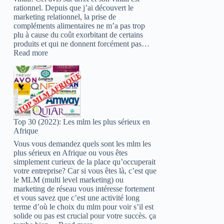
rationnel. Depuis que j’ai découvert le
marketing relationnel, la prise de
compléments alimentaires ne m’a pas trop
plu à cause du coût exorbitant de certains
produits et qui ne donnent forcément pas…
:
Read more
Vinali
ariix
avis
:
Tu
risques
d’être
Top 30 (2022): Les mlm les plus sérieux en
choqué
Afrique
!
Vous vous demandez quels sont les mlm les
plus sérieux en Afrique ou vous êtes
simplement curieux de la place qu’occuperait
votre entreprise? Car si vous êtes là, c’est que
le MLM (multi level marketing) ou
marketing de réseau vous intéresse fortement
et vous savez que c’est une activité long
terme d’où le choix du mlm pour voir s’il est
solide ou pas est crucial pour votre succès. ça