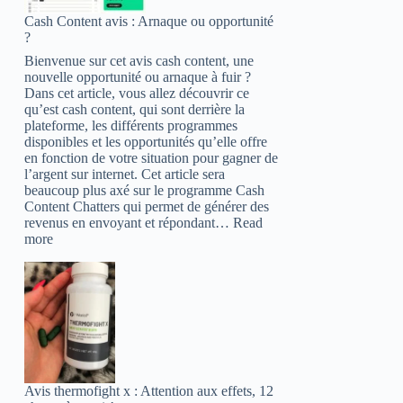
(2023)
Cash Content avis : Arnaque ou opportunité
–
?
Attention
aux
Bienvenue sur cet avis cash content, une
huiles
nouvelle opportunité ou arnaque à fuir ?
essentielles
Dans cet article, vous allez découvrir ce
!
qu’est cash content, qui sont derrière la
plateforme, les différents programmes
disponibles et les opportunités qu’elle offre
en fonction de votre situation pour gagner de
l’argent sur internet. Cet article sera
beaucoup plus axé sur le programme Cash
Content Chatters qui permet de générer des
revenus en envoyant et répondant…
Read
:
more
Cash
Content
avis
:
Arnaque
ou
opportunité
?
Avis thermofight x : Attention aux effets, 12