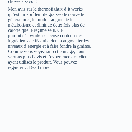
choses à savoir!
Mon avis sur le thermofight x d’it works
qu’est un «brûleur de graisse de nouvelle
génération», le produit augmente le
métabolisme et diminue deux fois plus de
calorie que le régime seul. Ce
produit d’it works est censé contenir des
ingrédients actifs qui aident à augmenter les
niveaux d’énergie et à faire fondre la graisse.
Comme vous voyez sur cette image, nous
verrons plus l’avis et l’expérience des clients
ayant utilisés le produit. Vous pouvez
:
regarder…
Read more
Avis
thermofight
x
:
Attention
aux
effets,
12
choses
à
savoir!