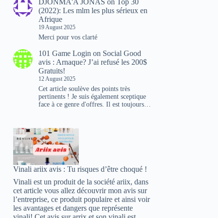
DJONMA'A JONAS
on
Top 30
(2022): Les mlm les plus sérieux en
Afrique
19 August 2025
Merci pour vos clarté
101 Game Login
on
Social Good
avis : Arnaque? J’ai refusé les 200$
Gratuits!
12 August 2025
Cet article soulève des points très
pertinents ! Je suis également sceptique
face à ce genre d'offres. Il est toujours…
Vinali ariix avis : Tu risques d’être choqué !
Vinali est un produit de la société ariix, dans
cet article vous allez découvrir mon avis sur
l’entreprise, ce produit populaire et ainsi voir
les avantages et dangers que représente
vinali! Cet avis sur arrix et son vinali est