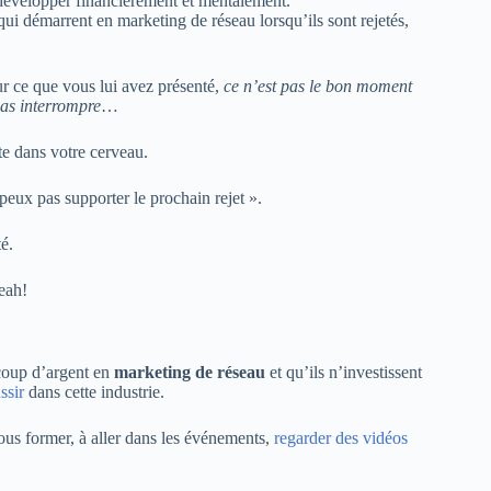
e développer financièrement et mentalement.
i démarrent en marketing de réseau lorsqu’ils sont rejetés,
our ce que vous lui avez présenté,
ce n’est pas le bon moment
 pas interrompre
…
ute dans votre cerveau.
eux pas supporter le prochain rejet ».
é.
yeah!
ucoup d’argent en
marketing de réseau
et qu’ils n’investissent
ussir
dans cette industrie.
ous former, à aller dans les événements,
regarder des vidéos