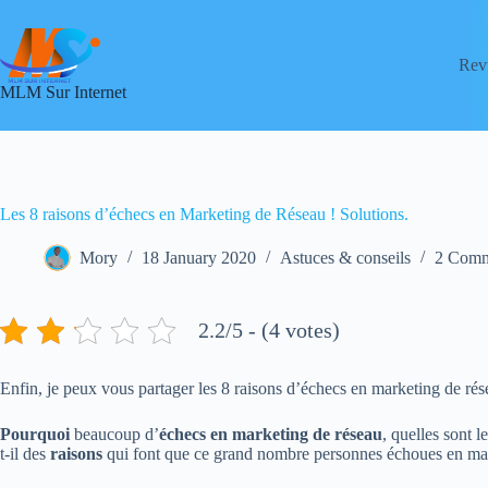
Skip
to
content
Rev
MLM Sur Internet
Les 8 raisons d’échecs en Marketing de Réseau ! Solutions.
Mory
18 January 2020
Astuces & conseils
2 Comm
2.2/5 - (4 votes)
Enfin, je peux vous partager les 8 raisons d’échecs en marketing de rés
Pourquoi
beaucoup d’
échecs en marketing de réseau
, quelles sont l
t-il des
raisons
qui font que ce grand nombre personnes échoues en ma