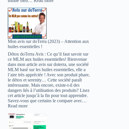
:
tombe bien…
Read more
Top
30
(2022):
Les
mlm
les
plus
Mon avis sur doTerra (2023) – Attention aux
sérieux
huiles essentielles !
en
Afrique
Détox doTerra Avis : Ce qu’il faut savoir sur
ce MLM aux huiles essentielles! Bienvenue
dans mon article avis sur doterra, une société
MLM basé sur les huiles essentielles, elle a
l’aire très appréciée ! Avec son produit phare,
le détox et serenity… Cette société paraît
intéressante. Mais encore, existe-t-il des
dangers liés à l’utilisation des produits? Lisez
cet article jusqu’à la fin pour tout apprendre.
Savez-vous que certains le compare avec…
:
Read more
Mon
avis
sur
doTerra