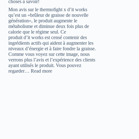
choses à savoir!
Mon avis sur le thermofight x d’it works
qu’est un «brûleur de graisse de nouvelle
génération», le produit augmente le
métabolisme et diminue deux fois plus de
calorie que le régime seul. Ce
produit d’it works est censé contenir des
ingrédients actifs qui aident à augmenter les
niveaux d’énergie et à faire fondre la graisse.
Comme vous voyez sur cette image, nous
verrons plus l’avis et l’expérience des clients
ayant utilisés le produit. Vous pouvez
:
regarder…
Read more
Avis
thermofight
x
:
Attention
aux
effets,
12
choses
à
savoir!