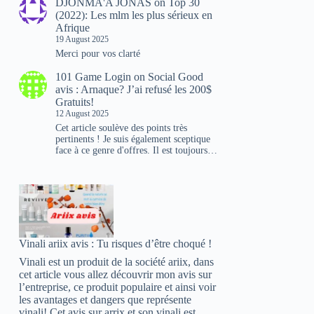
DJONMA'A JONAS
on
Top 30
(2022): Les mlm les plus sérieux en
Afrique
19 August 2025
Merci pour vos clarté
101 Game Login
on
Social Good
avis : Arnaque? J’ai refusé les 200$
Gratuits!
12 August 2025
Cet article soulève des points très
pertinents ! Je suis également sceptique
face à ce genre d'offres. Il est toujours…
Vinali ariix avis : Tu risques d’être choqué !
Vinali est un produit de la société ariix, dans
cet article vous allez découvrir mon avis sur
l’entreprise, ce produit populaire et ainsi voir
les avantages et dangers que représente
vinali! Cet avis sur arrix et son vinali est