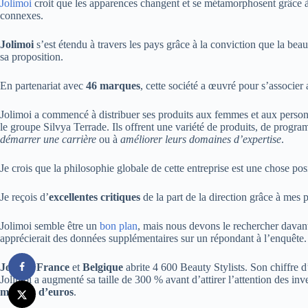
Jolimoi
croit que les apparences changent et se métamorphosent grâce à 
connexes.
Jolimoi
s’est étendu à travers les pays grâce à la conviction que la beaut
sa proposition.
En partenariat avec
46 marques
, cette société a œuvré pour s’associer 
Jolimoi a commencé à distribuer ses produits aux femmes et aux personne
le groupe Silvya Terrade. Ils offrent une variété de produits, de progra
démarrer une carrière
ou à
améliorer leurs domaines d’expertise
.
Je crois que la philosophie globale de cette entreprise est une chose posi
Je reçois d’
excellentes critiques
de la part de la direction grâce à mes
Jolimoi semble être un
bon plan
, mais nous devons le rechercher davant
apprécierait des données supplémentaires sur un répondant à l’enquête.
Jolimoi France
et
Belgique
abrite 4 600 Beauty Stylists. Son chiffre d
Jolimoi a augmenté sa taille de 300 % avant d’attirer l’attention des in
millions d’euros
.