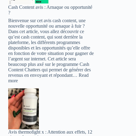
(2023)
Cash Content avis : Arnaque ou opportunité
–
?
Attention
aux
Bienvenue sur cet avis cash content, une
huiles
nouvelle opportunité ou arnaque à fuir ?
essentielles
Dans cet article, vous allez découvrir ce
!
qu’est cash content, qui sont derrière la
plateforme, les différents programmes
disponibles et les opportunités qu’elle offre
en fonction de votre situation pour gagner de
l’argent sur internet. Cet article sera
beaucoup plus axé sur le programme Cash
Content Chatters qui permet de générer des
revenus en envoyant et répondant…
Read
:
more
Cash
Content
avis
:
Arnaque
ou
opportunité
?
Avis thermofight x : Attention aux effets, 12