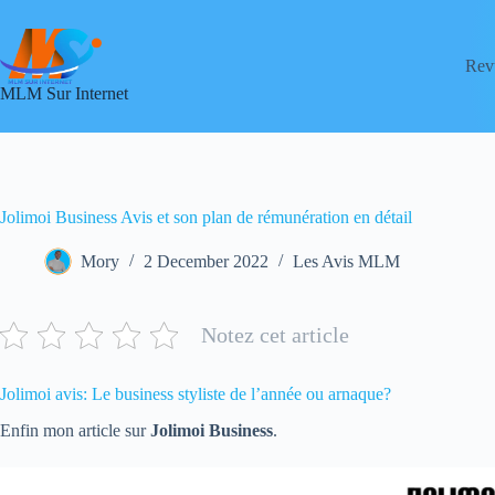
Skip
to
content
Rev
MLM Sur Internet
Jolimoi Business Avis et son plan de rémunération en détail
Mory
2 December 2022
Les Avis MLM
Notez cet article
Jolimoi avis: Le business styliste de l’année ou arnaque?
Enfin mon article sur
Jolimoi Business
.