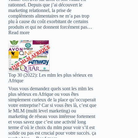
rationnel. Depuis que j’ai découvert le
marketing relationnel, la prise de
compléments alimentaires ne m’a pas trop
plu à cause du coût exorbitant de certains
produits et qui ne donnent forcément pas…
:
Read more
Vinali
ariix
avis
:
Tu
risques
d’être
Top 30 (2022): Les mlm les plus sérieux en
choqué
Afrique
!
Vous vous demandez quels sont les mlm les
plus sérieux en Afrique ou vous êtes
simplement curieux de la place qu’occuperait
votre entreprise? Car si vous êtes là, c’est que
le MLM (multi level marketing) ou
marketing de réseau vous intéresse fortement
et vous savez que c’est une activité long
terme d’où le choix du mlm pour voir s’il est
solide ou pas est crucial pour votre succès. ça