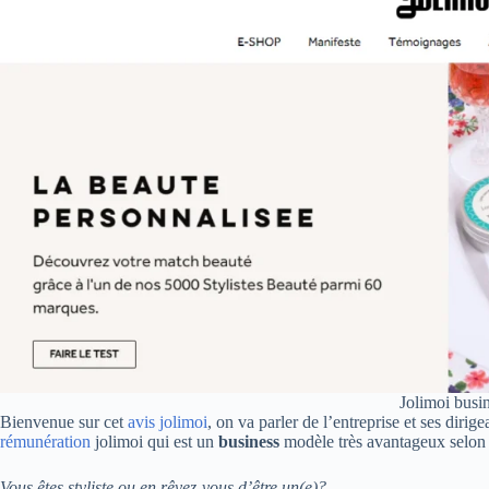
Jolimoi busi
Bienvenue sur cet
avis jolimoi
, on va parler de l’entreprise et ses dirige
rémunération
jolimoi qui est un
business
modèle très avantageux selon 
Vous êtes styliste ou en rêvez-vous d’être un(e)?