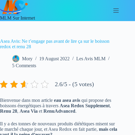
Skip
to
content
MLM Sur Internet
Asea Avis: Ne t’engage pas avant de lire ça sur le boisson
redox et renu 28
Mory
19 August 2022
Les Avis MLM
5 Comments
2.6/5 - (5 votes)
Bienvenue dans mon article
eau asea avis
qui propose des
boissons énergétiques à travers
Asea Redox Supplement
,
Renu 28
,
Asea Via
et
RenuAdvanced
.
Il y a des tonnes de nouveaux produits diététiques misent sur
le marché chaque jour, et Asea Redox en fait partie,
mais cela
vaut-il la peine d’essayer?