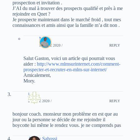
prospection et invitation .
J’AI du mal à trouver des prospects qualifié et près à me
rejoindre en Qnet ?
Je prospecte maintenant dans le marché froid , tout mes
connaissances et amis ainsi que la famille m’a dit non .
Mory
16 JUNE 2020 /
REPLY
Salut Gaston, voici un article qui pourrait vous
aider :
http://www.mlmsurinternet.com/comment-
prospecter-et-recruter-en-mlm-sur-internet/
Amicalement,
Mory.
jeck
20 JUNE 2020 /
REPLY
bonjour coach. monsieur mon problème en est que au
jour ou la personne se décide de me rejoindre il
boycotte lui même le rendez vous. je ne comprends pas
Audry Sahossi