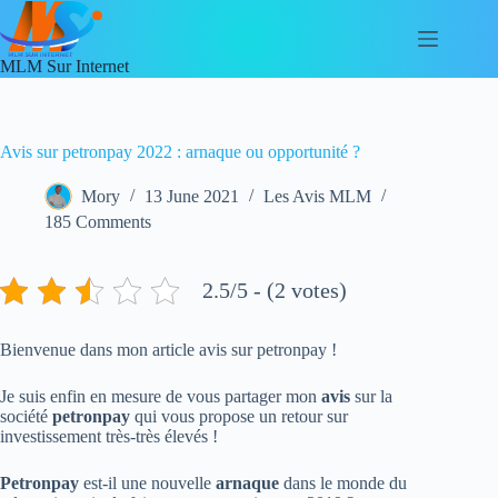
Skip
to
content
MLM Sur Internet
Avis sur petronpay 2022 : arnaque ou opportunité ?
Mory
13 June 2021
Les Avis MLM
185 Comments
2.5/5 - (2 votes)
Bienvenue dans mon article avis sur petronpay !
Je suis enfin en mesure de vous partager mon
avis
sur la
société
petronpay
qui vous propose un retour sur
investissement très-très élevés !
Petronpay
est-il une nouvelle
arnaque
dans le monde du