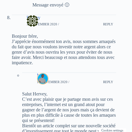
Message envoyé 🙂
Hervey
12 NOVEMBER 2020 /
REPLY
Bonjour frère,
J’apprécie énormément ton avis, nous sommes arnaqués
du fait que nous voulons investir notre argent alors ce
genre d’avis nous ouvrira les yeux pour éviter de nous
faire avoir. Merci beaucoup et nous attendons tous avec
impatience.
Mory
12 NOVEMBER 2020 /
REPLY
Salut Hervey,
C’est avec plaisir que je partage mon avis sur ces
entreprises, l’internet est un grand atout pour
gagner de l’argent de nos jours mais ça devient de
plus en plus difficile à cause de toutes les arnaques
qui se présentent!
Bientôt un article complet sur une nouvelle société
Cookies settings
d’investissement que tout le monde peut vérifier sa