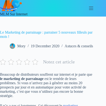
Skip
to
content
MLM Sur Internet
Le Marketing de parrainage : parrainer 5 nouveaux filleuls par
mois !
Mory
19 December 2020
Astuces & conseils
Notez cet article
Beaucoup de distributeurs souffrent sur internet et je parie que
le marketing de parrainage
est le remède de leurs
problèmes. Si vous n’arrivez pas à générer au moins 20
prospects par jour et en automatique pour votre activité de
marketing, c’est que vous n’utilisez pas encore la bonne
stratégie.
Il n’y a pas si longtemps, j’ai découvert le
marketing