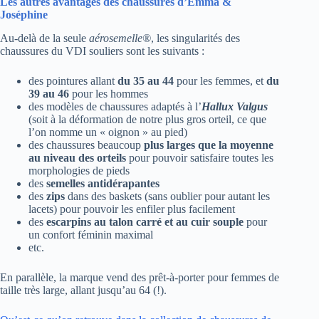
Les autres avantages des chaussures d’Emma &
Joséphine
Au-delà de la seule
aérosemelle®
, les singularités des
chaussures du VDI souliers sont les suivants :
des pointures allant
du 35 au 44
pour les femmes, et
du
39 au 46
pour les hommes
des modèles de chaussures adaptés à l’
Hallux Valgus
(soit à la déformation de notre plus gros orteil, ce que
l’on nomme un « oignon » au pied)
des chaussures beaucoup
plus larges que la moyenne
au niveau des orteils
pour pouvoir satisfaire toutes les
morphologies de pieds
des
semelles
antidérapantes
des
zips
dans des baskets (sans oublier pour autant les
lacets) pour pouvoir les enfiler plus facilement
des
escarpins au talon carré et au cuir souple
pour
un confort féminin maximal
etc.
En parallèle, la marque vend des prêt-à-porter pour femmes de
taille très large, allant jusqu’au 64 (!).