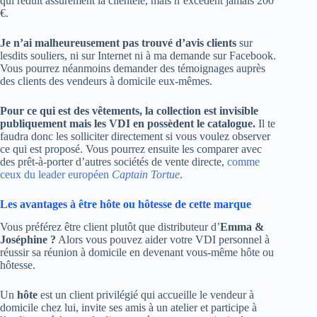
qui réduit assurément la clientèle, mais n’excèdent jamais 200
€.
Je n’ai malheureusement pas trouvé d’avis clients
sur
lesdits souliers, ni sur Internet ni à ma demande sur Facebook.
Vous pourrez néanmoins demander des témoignages auprès
des clients des vendeurs à domicile eux-mêmes.
Pour ce qui est des vêtements, la collection est invisible
publiquement mais les VDI en possèdent le catalogue.
Il te
faudra donc les solliciter directement si vous voulez observer
ce qui est proposé. Vous pourrez ensuite les comparer avec
des prêt-à-porter d’autres sociétés de vente directe,
comme
ceux du leader européen
Captain Tortue
.
Les avantages à être hôte ou hôtesse de cette marque
Vous préférez être client plutôt que distributeur d’
Emma &
Joséphine ?
Alors vous pouvez aider votre VDI personnel à
réussir sa réunion à domicile en devenant vous-même hôte ou
hôtesse.
Un
hôte
est un client privilégié qui accueille le vendeur à
domicile chez lui, invite ses amis à un atelier et participe à