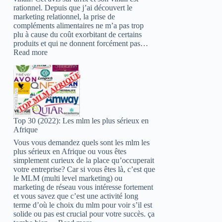
rationnel. Depuis que j’ai découvert le
marketing relationnel, la prise de
compléments alimentaires ne m’a pas trop
plu à cause du coût exorbitant de certains
produits et qui ne donnent forcément pas…
:
Read more
Vinali
ariix
avis
:
Tu
risques
d’être
Top 30 (2022): Les mlm les plus sérieux en
choqué
Afrique
!
Vous vous demandez quels sont les mlm les
plus sérieux en Afrique ou vous êtes
simplement curieux de la place qu’occuperait
votre entreprise? Car si vous êtes là, c’est que
le MLM (multi level marketing) ou
marketing de réseau vous intéresse fortement
et vous savez que c’est une activité long
terme d’où le choix du mlm pour voir s’il est
solide ou pas est crucial pour votre succès. ça