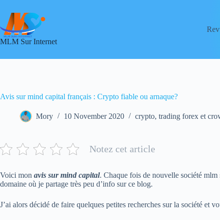
Skip
to
content
Rev
MLM Sur Internet
Avis sur mind capital français : Crypto fiable ou arnaque?
Mory
10 November 2020
crypto, trading forex et cr
Notez cet article
Voici mon
avis sur mind capital
. Chaque fois de nouvelle société mlm s
domaine où je partage très peu d’info sur ce blog.
J’ai alors décidé de faire quelques petites recherches sur la société et 