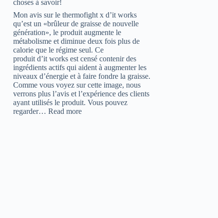
choses à savoir!
Mon avis sur le thermofight x d’it works
qu’est un «brûleur de graisse de nouvelle
génération», le produit augmente le
métabolisme et diminue deux fois plus de
calorie que le régime seul. Ce
produit d’it works est censé contenir des
ingrédients actifs qui aident à augmenter les
niveaux d’énergie et à faire fondre la graisse.
Comme vous voyez sur cette image, nous
verrons plus l’avis et l’expérience des clients
ayant utilisés le produit. Vous pouvez
:
regarder…
Read more
Avis
thermofight
x
:
Attention
aux
effets,
12
choses
à
savoir!