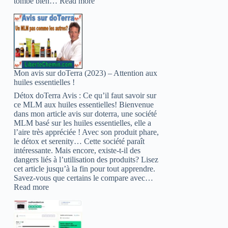
:
tombe bien…
Read more
Top
30
(2022):
Les
mlm
les
plus
Mon avis sur doTerra (2023) – Attention aux
sérieux
huiles essentielles !
en
Afrique
Détox doTerra Avis : Ce qu’il faut savoir sur
ce MLM aux huiles essentielles! Bienvenue
dans mon article avis sur doterra, une société
MLM basé sur les huiles essentielles, elle a
l’aire très appréciée ! Avec son produit phare,
le détox et serenity… Cette société paraît
intéressante. Mais encore, existe-t-il des
dangers liés à l’utilisation des produits? Lisez
cet article jusqu’à la fin pour tout apprendre.
Savez-vous que certains le compare avec…
:
Read more
Mon
avis
sur
doTerra