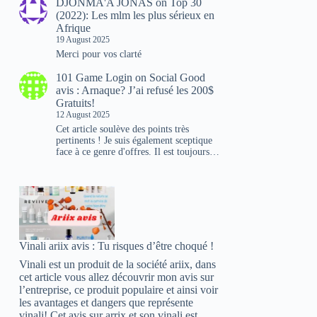
DJONMA'A JONAS
on
Top 30
(2022): Les mlm les plus sérieux en
Afrique
19 August 2025
Merci pour vos clarté
101 Game Login
on
Social Good
avis : Arnaque? J’ai refusé les 200$
Gratuits!
12 August 2025
Cet article soulève des points très
pertinents ! Je suis également sceptique
face à ce genre d'offres. Il est toujours…
Vinali ariix avis : Tu risques d’être choqué !
Vinali est un produit de la société ariix, dans
cet article vous allez découvrir mon avis sur
l’entreprise, ce produit populaire et ainsi voir
les avantages et dangers que représente
vinali! Cet avis sur arrix et son vinali est