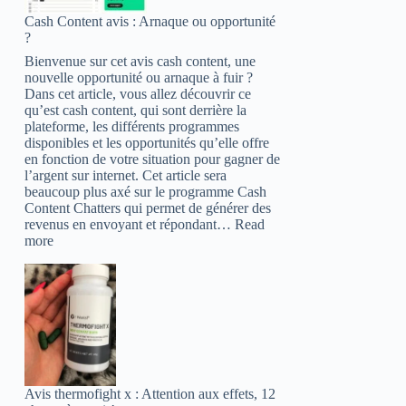
(2023)
Cash Content avis : Arnaque ou opportunité
–
?
Attention
aux
Bienvenue sur cet avis cash content, une
huiles
nouvelle opportunité ou arnaque à fuir ?
essentielles
Dans cet article, vous allez découvrir ce
!
qu’est cash content, qui sont derrière la
plateforme, les différents programmes
disponibles et les opportunités qu’elle offre
en fonction de votre situation pour gagner de
l’argent sur internet. Cet article sera
beaucoup plus axé sur le programme Cash
Content Chatters qui permet de générer des
revenus en envoyant et répondant…
Read
:
more
Cash
Content
avis
:
Arnaque
ou
opportunité
?
Avis thermofight x : Attention aux effets, 12